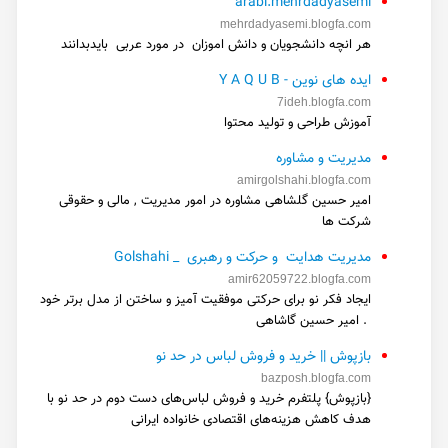
arabi.mehrdadyasemi
mehrdadyasemi.blogfa.com
هر انچه دانشجویان و دانش اموزان در مورد عربی بایدبدانند
ایده های نوین - Y A Q U B
7ideh.blogfa.com
آموزش طراحی و تولید محتوا
مدیریت و مشاوره
amirgolshahi.blogfa.com
امیر حسین گلشاهی مشاوره در امور مدیریت , مالی و حقوقی
شرکت ها
مدیریت هدایت و حرکت و رهبری _ Golshahi
amir62059722.blogfa.com
ایجاد فکر نو برای حرکتی موفقیت آمیز و ساختن از مدل برتر خود
. امیر حسین گاشاهی
بازپوش || خرید و فروش لباس در حد نو
bazposh.blogfa.com
{بازپوش} پلتفرم خرید و فروش لباس‌های دست دوم در حد نو با
هدف کاهش هزینه‌های اقتصادی خانواده ایرانی