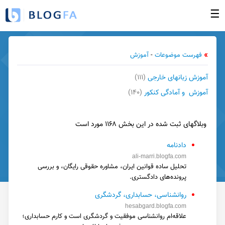
☰
صفحه نخست
»
فهرست موضوعات
-
آموزش
ورود به بخش مدیریت
آموزش زبانهای خارجی
(۱۱۱)
ساخت وبلاگ جدید
آموزش و آمادگی کنکور
(۱۴۰)
وبلاگهای بروز شده
فهرست وبلاگها
وبلاگهای ثبت شده در این بخش ۱۱۶۸ مورد است
راهنما
دادنامه
گزارش تخلف
ali-marri.blogfa.com
تحلیل ساده قوانین ایران، مشاوره حقوقی رایگان، و بررسی
تبلیغات در وبلاگها
پرونده‌های دادگستری.
تماس با ما
روانشناسی، حسابداری، گردشگری
hesabgard.blogfa.com
علاقه‌ام روانشناسی موفقیت و گردشگری است و کارم حسابداری؛