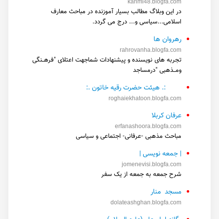
karimi48.blogfa.com
در این وبلاگ مطالب بسیار آموزنده در مباحث معارف
اسلامی...سیاسی و... درج می گردد.
رهروان ها
rahrovanha.blogfa.com
تجربه های نویسنده و پیشنهادات شماجهت اعتلای "فرهــنگی
ومــذهبی "درمساجد
:. هیئت حضرت رقیه خاتون .:
roghaiekhatoon.blogfa.com
عرفان کربلا
erfanashoora.blogfa.com
مباحث مذهبی -عرفانی- اجتماعی و سیاسی
| جمعه نویسی |
jomenevisi.blogfa.com
شرح جمعه به جمعه از یک سفر
مسجد منار
dolateashghan.blogfa.com