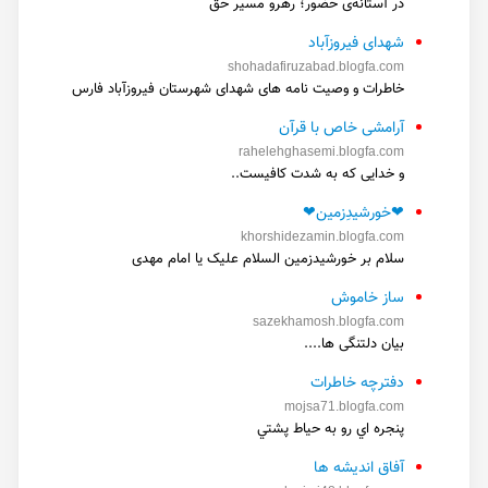
در آستانه‌ی حضور؛ رهرو مسیر حق
شهدای فیروزآباد
shohadafiruzabad.blogfa.com
خاطرات و وصیت نامه های شهدای شهرستان فیروزآباد فارس
آرامشی خاص با قرآن
rahelehghasemi.blogfa.com
و خدایی که به شدت کافیست..
❤خورشیدِزمین❤
khorshidezamin.blogfa.com
سلام بر خورشیدزمین السلام علیک یا امام مهدی
ساز خاموش
sazekhamosh.blogfa.com
بیان دلتنگی ها....
دفترچه خاطرات
mojsa71.blogfa.com
پنجره اي رو به حياط پشتي
آفاق اندیشه ها