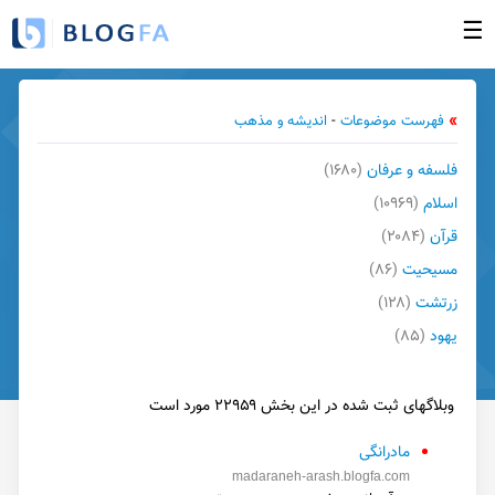
☰
صفحه نخست
»
فهرست موضوعات
-
اندیشه و مذهب
ورود به بخش مدیریت
فلسفه و عرفان
(۱۶۸۰)
ساخت وبلاگ جدید
اسلام
(۱۰۹۶۹)
وبلاگهای بروز شده
قرآن
(۲۰۸۴)
فهرست وبلاگها
مسیحیت
(۸۶)
راهنما
زرتشت
(۱۲۸)
گزارش تخلف
یهود
(۸۵)
تبلیغات در وبلاگها
وبلاگهای ثبت شده در این بخش ۲۲۹۵۹ مورد است
تماس با ما
مادرانگی
madaraneh-arash.blogfa.com