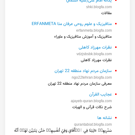
یگانه امام علی(علیه السلام)
shki.blogfa.com
مقالات
متافیزیک و علوم روحی عرفان متا ERFANMETA
erfanmeta.blogfa.com
متافیزیک و آموزش متافیزیک و ماوراء
نظرات مهرزاد کاهلی
vdzjsbsbk.blogfa.com
نظرات مهرزاد کاهلی
سازمان مردم نهاد منطقه 22 تهران
ngo22tehran.blogfa.com
معرفی سازمان مردم نهاد منطقه 22 تهران
عجایب القرآن
ajayeb-quran.blogfa.com
شرح نکات قرآنی و الهیات
نشانه ها
qurantabiat.blogfa.com
سَنُرِيهِمۡ ءَايَٰتِنَا فِي ٱلۡأٓفَاقِ وَفِيٓ أَنفُسِهِمۡ حَتَّىٰ يَتَبَيَّنَ لَهُمۡ أَنَّهُ