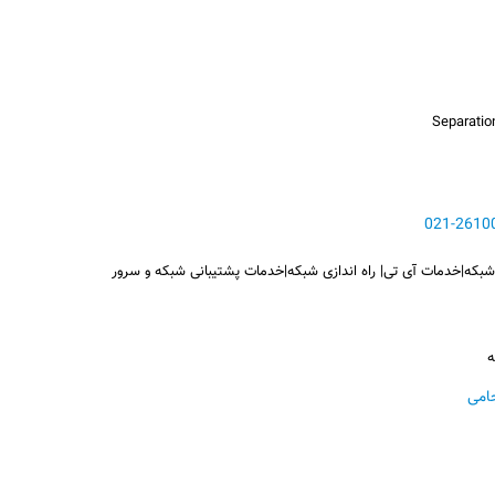
Separatio
بکه|خدمات آی تی| راه اندازی شبکه|خدمات پشتیبانی شبکه و سرور
ه
امی