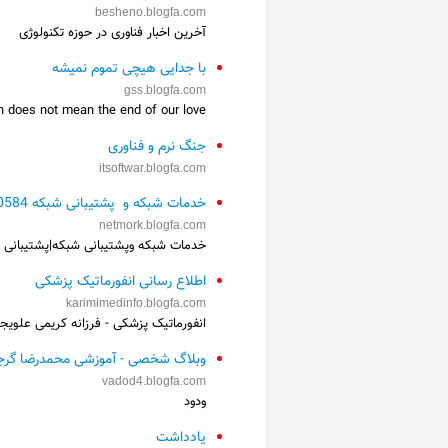
besheno.blogfa.com
آخرین اخبار فناوری در حوزه تکنولوژی
با جدایی هیچی تموم نمیشه
gss.blogfa.com
n does not mean the end of our love
جنگ نرم و فناوری
itsoftwar.blogfa.com
خدمات شبکه و پشتیبانی شبکه 26100584-021
netmork.blogfa.com
خدمات شبکه وپشتیبانی شبکه|پشتیبانی ش
اطلاع رسانی انفورماتیک پزشکی
karimimedinfo.blogfa.com
انفورماتیک پزشکی - فرزانه کریمی علویج
وبلاگ شخصی - آموزشی محمدرضا گرج
vadod4.blogfa.com
ودود
یادداشت