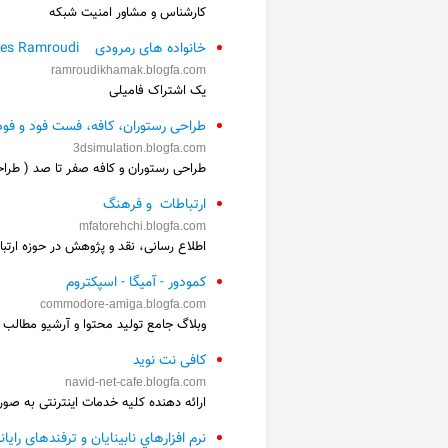
کارشناس و مشاور امنیت شبکه
خانواده های رمرودی Families Ramroudi
ramroudikhamak.blogfa.com
یک اشتراک فامیلی
طراحی رستوران، کافه، فست فود و فو
3dsimulation.blogfa.com
طراحی رستوران و کافه صفر تا صد ( طرا
ارتباطات و فرهنگ
mfatorehchi.blogfa.com
اطلاع رسانی، نقد و پژوهش در حوزه ارتب
كمودور - آميگا - اسپكتروم
commodore-amiga.blogfa.com
وبلاگ جامع تولید محتوا و آرشيو مطالب ك
کافی نت نوید
navid-net-cafe.blogfa.com
ارائه دهنده کلیه خدمات اینترنتی به ص
نرم افزارهاي نابینایان و ترفندهای رایان