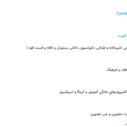
دکورت
حی آشپزخانه و طراحی دکوراسیون داخلی رستوران و کافه و فست فود )
اطات و فرهنگ
امپيوترهاي خانگي كمودور و آميگا و اسپکتروم
ورت حضوری و غیر حضوری
ه